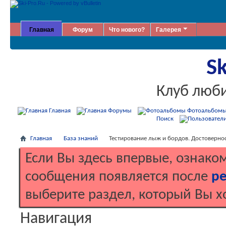
Главная
Форум
Что нового?
Галерея
Sk
Клуб люб
Главная
Форумы
Фотоальбом
Поиск
Главная
База знаний
Тестирование лыж и бордов. Достовернос
Если Вы здесь впервые, ознако
сообщения появляется после
ре
выберите раздел, который Вы х
Навигация