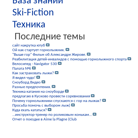
База знаний
Ski-Fiction
Техника
Последние темы
сайт накрутка ютуб
Ой как стартует горнолыжник.
"Выше гор" Фильм об Александре Жирове.
Реабилитация детей-инвалидов с помощью горнолыжного спорта
Велосипед - Navigator 530
Палата №6
Как застраховать лыжи?
Я видел чудо!
Сноуборд Видео
Разные предпочтения.
Техника катания на сноуборде
предлагаю в Кусково провести соревнования
Почему горнолыжники спускаются с гор на лыжах?
Просьба помочь с выбором лыж)
Куда ехать кататься?
...инструктор-тренер по роликовым конькам...
Отчет о поездке в Aime la Plagne (Club